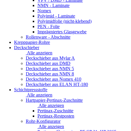
VPV / DMD - Laminate
NMN - Laminate
Nomex
Polyimid - Laminate
Polyimidfolie (nicht-klebend)
PEN - Folie
Imprägniertes Glasgewebe
Rollenware - Abschnitte
Krepppapier-Rohre
Deckschieber
Alle anzeigen
Deckschieber aus Mylar A
Deckschieber aus DMD
Deckschieber aus NMN 5
Deckschieber aus NMN 8
Deckschieber aus Nomex 410
Deckschieber aus ELAN HT-180
Schichtpressstoffe
Alle anzeigen
Hartpapier-Pertinax-Zuschnitte
Alle anzeigen
Pertinax-Zuschnitte
Pertinax-Restposten
Rohr-Konfigurator
Alle anzeigen