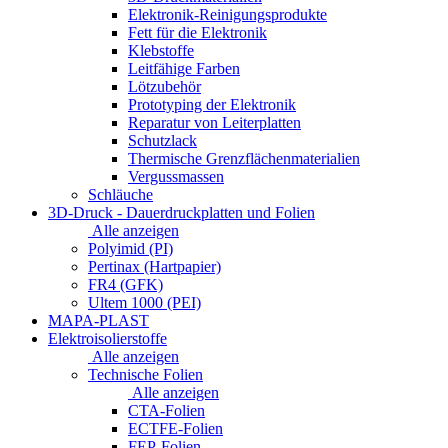
Elektronik-Reinigungsprodukte
Fett für die Elektronik
Klebstoffe
Leitfähige Farben
Lötzubehör
Prototyping der Elektronik
Reparatur von Leiterplatten
Schutzlack
Thermische Grenzflächenmaterialien
Vergussmassen
Schläuche
3D-Druck - Dauerdruckplatten und Folien
Alle anzeigen
Polyimid (PI)
Pertinax (Hartpapier)
FR4 (GFK)
Ultem 1000 (PEI)
MAPA-PLAST
Elektroisolierstoffe
Alle anzeigen
Technische Folien
Alle anzeigen
CTA-Folien
ECTFE-Folien
FEP-Folien