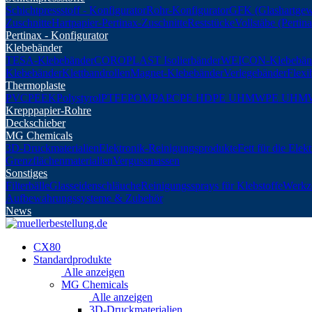
Schichtpressstoff - Konfigurator
Rohr-Konfigurator
GFK (Glashartgew
Zuschnitte
Hartpapier-Pertinax-Zuschnitte
Reststücke
Vollstäbe (Perti
Pertinax - Konfigurator
Klebebänder
TESA-Klebebänder
COROPLAST Isolierbänder
WEICON-Klebebän
Klebebänder
Klettbandrollen
Magnet-Klebebänder
Verlegebänder
Flexi
Thermoplaste
PVC
PEEK
Polystyrol
PTFE
POM
PA
PC
PE HD
PE UHMW
PE UHM
Krepppapier-Rohre
Deckschieber
MG Chemicals
3D-Druckmaterialien
Elektronik-Reinigungsprodukte
Fett für die Elek
Grenzflächenmaterialien
Vergussmassen
Sonstiges
Filterbälle
Glasseidenschläuche
Reinigungssprays für Klebstoffe
Werkz
Aufbewahrungssysteme & Zubehör
News
CX80
Standardprodukte
Alle anzeigen
MG Chemicals
Alle anzeigen
3D-Druckmaterialien