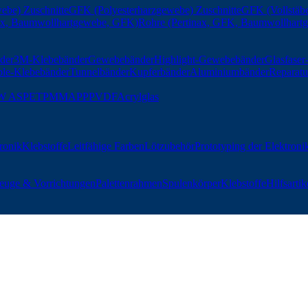
ebe) Zuschnitte
GFK (Polyesterharzgewebe) Zuschnitte
GFK (Vollstäbe
nax, Baumwollhartgewebe, GFK)
Rohre (Pertinax, GFK, Baumwollhart
der
3M-Klebebänder
Gewebebänder
Highlight-Gewebebänder
Glasfase
ble-Klebebänder
Tunnelbänder
Kupferbänder
Aluminiumbänder
Reparatu
W AS
PET
PMMA
PP
PVDF
Acrylglas
tronik
Klebstoffe
Leitfähige Farben
Lötzubehör
Prototyping der Elektroni
euge & Vorrichtungen
Palettenrahmen
Spulenkörper
Klebstoffe
Hilfsartik