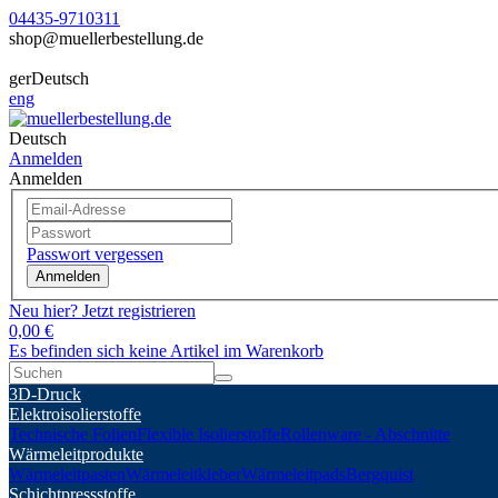
04435-9710311
shop@muellerbestellung.de
ger
Deutsch
eng
Deutsch
Anmelden
Anmelden
Passwort vergessen
Anmelden
Neu hier? Jetzt registrieren
0,00 €
Es befinden sich keine Artikel im Warenkorb
3D-Druck
Elektroisolierstoffe
Technische Folien
Flexible Isolierstoffe
Rollenware - Abschnitte
Wärmeleitprodukte
Wärmeleitpasten
Wärmeleitkleber
Wärmeleitpads
Bergquist
Schichtpressstoffe