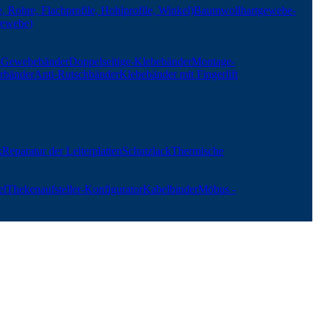
, Rohre, Flachprofile, Hohlprofile, Winkel)
Baumwollhartgewebe-
gewebe)
r-Gewebebänder
Doppelseitige-Klebebänder
Montage-
rbänder
Anti-Rutschbänder
Klebebänder mit Fingerlift
k
Reparatur der Leiterplatten
Schutzlack
Thermische
el
Thekenaufsteller-Konfigurator
Kabelbinder
Möbus -