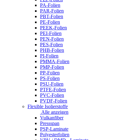
PA-Folien
PAR-Folien
PBT-Folien
PE-Folien
PEEK-Folien
PEI-Folien
PEN-Folien
PES-Folien
PHB-Folien
PI-Folien
PMMA-Folien
PMP-Folien
PP-Folien
PS-Folien
PSU-Folien
PTFE-Folien
PVC-Folien
PVDF-Folien
Flexible Isolierstoffe
Alle anzeigen
Vulkanfiber
Pressspan
PSP-Laminate
Polyesterfolien