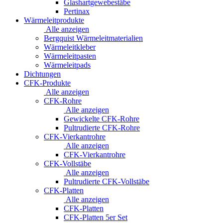
Glashartgewebestäbe
Pertinax
Wärmeleitprodukte
Alle anzeigen
Bergquist Wärmeleitmaterialien
Wärmeleitkleber
Wärmeleitpasten
Wärmeleitpads
Dichtungen
CFK-Produkte
Alle anzeigen
CFK-Rohre
Alle anzeigen
Gewickelte CFK-Rohre
Pultrudierte CFK-Rohre
CFK-Vierkantrohre
Alle anzeigen
CFK-Vierkantrohre
CFK-Vollstäbe
Alle anzeigen
Pultrudierte CFK-Vollstäbe
CFK-Platten
Alle anzeigen
CFK-Platten
CFK-Platten 5er Set