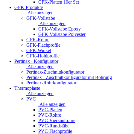
CFK-Platten 10er Set
GFK-Produkte
Alle anzeigen
GFK-Vollstäbe
Alle anzeigen
GFK-Vollstäbe Epoxy
GFK-Vollstäbe Polyester
GFK-Rohre
GFK-Flachprofile
GFK-Winkel
GFK-Hohlprofile
Pertinax - Konfigurator
Alle anzeigen
Pertinax-Zuschnittkonfigurator
Pertinax - Zuschnittkonfigurator mit Bohrung
Pertinax-Rohrkonfigurator
Thermoplaste
Alle anzeigen
PVC
Alle anzeigen
PVC-Platten
PVC-Rohre
PVC-Vierkantrohre
PVC-Rundstäbe
PVC-Flachprofile