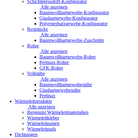
Schichtpressstoff-Konfigurator
Alle anzeigen
Baumwollhartgewebe-Konfigurator
Glashartgewebe-Konfigurator
Polyesterharzgewebe-Konfigurator
Reststücke
Alle anzeigen
Baumwollhartgewebe-Zuschnitte
Rohre
Alle anzeigen
Baumwollhartgewebe-Rohre
Pertinax-Rohre
GFK-Rohre
Vollstäbe
Alle anzeigen
Baumwollhartgewebestäbe
Glashartgewebestäbe
Pertinax
Wärmeleitprodukte
Alle anzeigen
Bergquist Wärmeleitmaterialien
Wärmeleitkleber
Wärmeleitpasten
Wärmeleitpads
Dichtungen