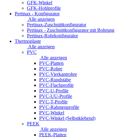
GFK-Winkel
GFK-Hohlprofile
Pertinax - Konfigurator
Alle anzeigen
Pertinax-Zuschnittkonfigurator
Pertinax - Zuschnittkonfigurator mit Bohrung
Pertinax-Rohrkonfigurator
Thermoplaste
Alle anzeigen
PVC
Alle anzeigen
PVC-Platten
PVC-Rohre
PVC-Vierkantrohre
PVC-Rundstäbe
PVC-Flachprofile
PVC-U-Profile
PVC-UU-Profile
PVC-T-Profile
PVC-Rahmenprofile
PVC-Winkel
PVC-Winkel (Selbstklebend)
PEEK
Alle anzeigen
PEEK-Platten