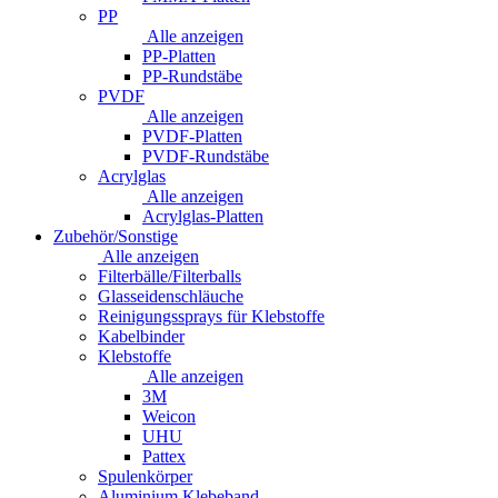
PP
Alle anzeigen
PP-Platten
PP-Rundstäbe
PVDF
Alle anzeigen
PVDF-Platten
PVDF-Rundstäbe
Acrylglas
Alle anzeigen
Acrylglas-Platten
Zubehör/Sonstige
Alle anzeigen
Filterbälle/Filterballs
Glasseidenschläuche
Reinigungssprays für Klebstoffe
Kabelbinder
Klebstoffe
Alle anzeigen
3M
Weicon
UHU
Pattex
Spulenkörper
Aluminium Klebeband