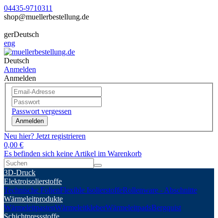
04435-9710311
shop@muellerbestellung.de
ger
Deutsch
eng
Deutsch
Anmelden
Anmelden
Passwort vergessen
Anmelden
Neu hier? Jetzt registrieren
0,00 €
Es befinden sich keine Artikel im Warenkorb
3D-Druck
Elektroisolierstoffe
Technische Folien
Flexible Isolierstoffe
Rollenware - Abschnitte
Wärmeleitprodukte
Wärmeleitpasten
Wärmeleitkleber
Wärmeleitpads
Bergquist
Schichtpressstoffe