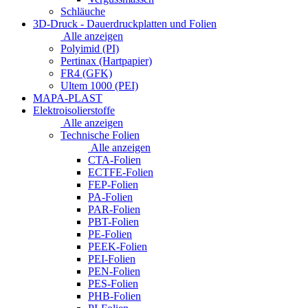
Schläuche
3D-Druck - Dauerdruckplatten und Folien
Alle anzeigen
Polyimid (PI)
Pertinax (Hartpapier)
FR4 (GFK)
Ultem 1000 (PEI)
MAPA-PLAST
Elektroisolierstoffe
Alle anzeigen
Technische Folien
Alle anzeigen
CTA-Folien
ECTFE-Folien
FEP-Folien
PA-Folien
PAR-Folien
PBT-Folien
PE-Folien
PEEK-Folien
PEI-Folien
PEN-Folien
PES-Folien
PHB-Folien