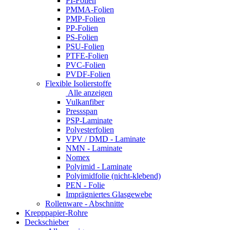
PI-Folien
PMMA-Folien
PMP-Folien
PP-Folien
PS-Folien
PSU-Folien
PTFE-Folien
PVC-Folien
PVDF-Folien
Flexible Isolierstoffe
Alle anzeigen
Vulkanfiber
Pressspan
PSP-Laminate
Polyesterfolien
VPV / DMD - Laminate
NMN - Laminate
Nomex
Polyimid - Laminate
Polyimidfolie (nicht-klebend)
PEN - Folie
Imprägniertes Glasgewebe
Rollenware - Abschnitte
Krepppapier-Rohre
Deckschieber