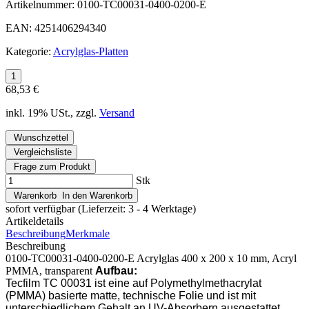
Artikelnummer:
0100-TC00031-0400-0200-E
EAN:
4251406294340
Kategorie:
Acrylglas-Platten
68,53 €
inkl. 19% USt., zzgl.
Versand
Wunschzettel
Vergleichsliste
Frage zum Produkt
Stk
Warenkorb
In den Warenkorb
sofort verfügbar
(Lieferzeit: 3 - 4 Werktage)
Artikeldetails
Beschreibung
Merkmale
Beschreibung
0100-TC00031-0400-0200-E Acrylglas 400 x 200 x 10 mm, Acryl
PMMA, transparent
Aufbau:
Tecfilm TC 00031 ist eine auf Polymethylmethacrylat
(PMMA) basierte matte, technische Folie und ist mit
unterschiedlichem Gehalt an UV-Absorbern ausgestattet.