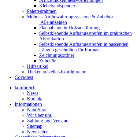
Schichtdickenmessvorrichtungen
Klebebandspender
Palettenrahmen
Möbus - Aufbewahrungssysteme & Zubehör
Alle anzeigen
Flachablage in Holzausführung
Selbstklebende Aufhängestreifen im praktischen
Abrollkarton
Selbstklebende Aufhängestreifen in passenden
Längen geschnitten für Formate
Zeichnungsordner
Zubehör
Hilfsartikel
Thekenaufsteller-Konfigurator
Covidtest
kopfbreich
News
Kontakt
Informationen
NanoStrat
Wir über uns
Zahlung und Versand
Sitemap
Newsletter