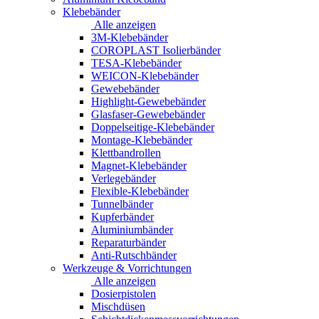
Klebebänder
Alle anzeigen
3M-Klebebänder
COROPLAST Isolierbänder
TESA-Klebebänder
WEICON-Klebebänder
Gewebebänder
Highlight-Gewebebänder
Glasfaser-Gewebebänder
Doppelseitige-Klebebänder
Montage-Klebebänder
Klettbandrollen
Magnet-Klebebänder
Verlegebänder
Flexible-Klebebänder
Tunnelbänder
Kupferbänder
Aluminiumbänder
Reparaturbänder
Anti-Rutschbänder
Werkzeuge & Vorrichtungen
Alle anzeigen
Dosierpistolen
Mischdüsen