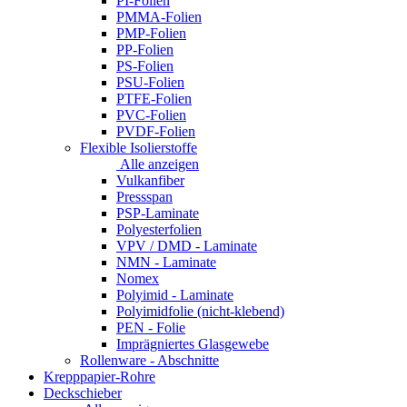
PI-Folien
PMMA-Folien
PMP-Folien
PP-Folien
PS-Folien
PSU-Folien
PTFE-Folien
PVC-Folien
PVDF-Folien
Flexible Isolierstoffe
Alle anzeigen
Vulkanfiber
Pressspan
PSP-Laminate
Polyesterfolien
VPV / DMD - Laminate
NMN - Laminate
Nomex
Polyimid - Laminate
Polyimidfolie (nicht-klebend)
PEN - Folie
Imprägniertes Glasgewebe
Rollenware - Abschnitte
Krepppapier-Rohre
Deckschieber