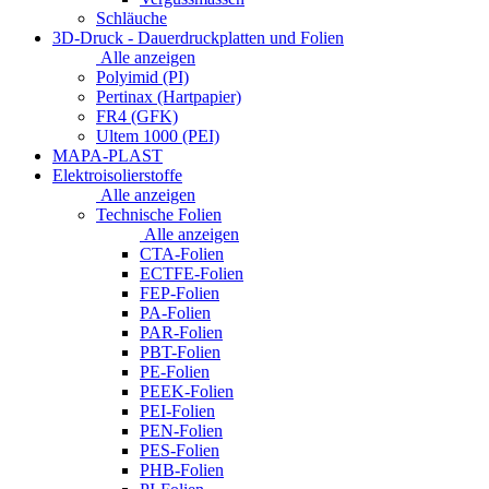
Schläuche
3D-Druck - Dauerdruckplatten und Folien
Alle anzeigen
Polyimid (PI)
Pertinax (Hartpapier)
FR4 (GFK)
Ultem 1000 (PEI)
MAPA-PLAST
Elektroisolierstoffe
Alle anzeigen
Technische Folien
Alle anzeigen
CTA-Folien
ECTFE-Folien
FEP-Folien
PA-Folien
PAR-Folien
PBT-Folien
PE-Folien
PEEK-Folien
PEI-Folien
PEN-Folien
PES-Folien
PHB-Folien