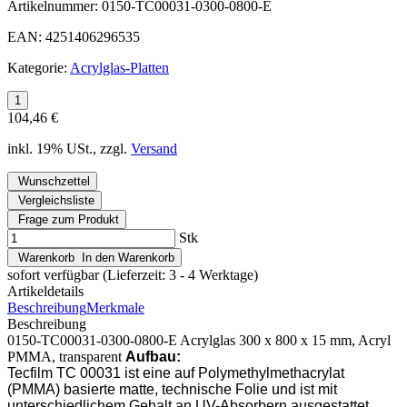
Artikelnummer:
0150-TC00031-0300-0800-E
EAN:
4251406296535
Kategorie:
Acrylglas-Platten
104,46 €
inkl. 19% USt., zzgl.
Versand
Wunschzettel
Vergleichsliste
Frage zum Produkt
Stk
Warenkorb
In den Warenkorb
sofort verfügbar
(Lieferzeit: 3 - 4 Werktage)
Artikeldetails
Beschreibung
Merkmale
Beschreibung
0150-TC00031-0300-0800-E Acrylglas 300 x 800 x 15 mm, Acryl
PMMA, transparent
Aufbau:
Tecfilm TC 00031 ist eine auf Polymethylmethacrylat
(PMMA) basierte matte, technische Folie und ist mit
unterschiedlichem Gehalt an UV-Absorbern ausgestattet.