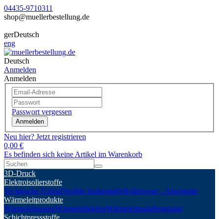
04435-9710311
shop@muellerbestellung.de
ger
Deutsch
eng
Deutsch
Anmelden
Anmelden
Passwort vergessen
Anmelden
Neu hier? Jetzt registrieren
0,00 €
Es befinden sich keine Artikel im Warenkorb
3D-Druck
Elektroisolierstoffe
Technische Folien
Flexible Isolierstoffe
Rollenware - Abschnitte
Wärmeleitprodukte
Wärmeleitpasten
Wärmeleitkleber
Wärmeleitpads
Bergquist
Schichtpressstoffe