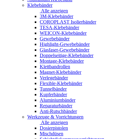
Klebebänder
Alle anzeigen
3M-Klebebänder
COROPLAST Isolierbänder
TESA-Klebebänder
WEICON-Klebebänder
Gewebebänder
Highlight-Gewebebänder
Glasfaser-Gewebebänder
Doppelseitige-Klebebänder
Montage-Klebebänder
Klettbandrollen
Magnet-Klebebänder
Verlegebänder
Flexible-Klebebänder
Tunnelbänder
Kupferbänder
Aluminiumbänder
Reparaturbänder
Anti-Rutschbänder
Werkzeuge & Vorrichtungen
Alle anzeigen
Dosierpistolen
Mischdüsen