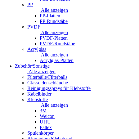
PP
Alle anzeigen
PP-Platten
PP-Rundstäbe
PVDF
Alle anzeigen
PVDF-Platten
PVDF-Rundstäbe
Acrylglas
Alle anzeigen
Acrylglas-Platten
Zubehör/Sonstige
Alle anzeigen
Filterbälle/Filterballs
Glasseidenschläuche
Reinigungssprays für Klebstoffe
Kabelbinder
Klebstoffe
Alle anzeigen
3M
Weicon
UHU
Pattex
Spulenkörper
Aluminium Klebeband