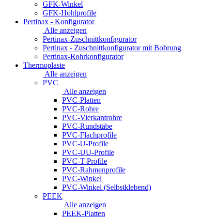
GFK-Winkel
GFK-Hohlprofile
Pertinax - Konfigurator
Alle anzeigen
Pertinax-Zuschnittkonfigurator
Pertinax - Zuschnittkonfigurator mit Bohrung
Pertinax-Rohrkonfigurator
Thermoplaste
Alle anzeigen
PVC
Alle anzeigen
PVC-Platten
PVC-Rohre
PVC-Vierkantrohre
PVC-Rundstäbe
PVC-Flachprofile
PVC-U-Profile
PVC-UU-Profile
PVC-T-Profile
PVC-Rahmenprofile
PVC-Winkel
PVC-Winkel (Selbstklebend)
PEEK
Alle anzeigen
PEEK-Platten