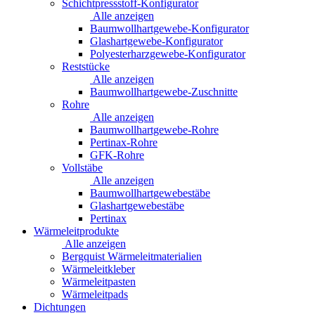
Schichtpressstoff-Konfigurator
Alle anzeigen
Baumwollhartgewebe-Konfigurator
Glashartgewebe-Konfigurator
Polyesterharzgewebe-Konfigurator
Reststücke
Alle anzeigen
Baumwollhartgewebe-Zuschnitte
Rohre
Alle anzeigen
Baumwollhartgewebe-Rohre
Pertinax-Rohre
GFK-Rohre
Vollstäbe
Alle anzeigen
Baumwollhartgewebestäbe
Glashartgewebestäbe
Pertinax
Wärmeleitprodukte
Alle anzeigen
Bergquist Wärmeleitmaterialien
Wärmeleitkleber
Wärmeleitpasten
Wärmeleitpads
Dichtungen