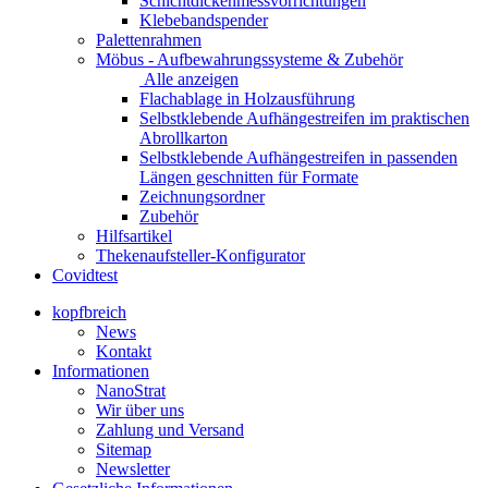
Schichtdickenmessvorrichtungen
Klebebandspender
Palettenrahmen
Möbus - Aufbewahrungssysteme & Zubehör
Alle anzeigen
Flachablage in Holzausführung
Selbstklebende Aufhängestreifen im praktischen
Abrollkarton
Selbstklebende Aufhängestreifen in passenden
Längen geschnitten für Formate
Zeichnungsordner
Zubehör
Hilfsartikel
Thekenaufsteller-Konfigurator
Covidtest
kopfbreich
News
Kontakt
Informationen
NanoStrat
Wir über uns
Zahlung und Versand
Sitemap
Newsletter