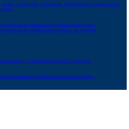
, Rohre, Flachprofile, Hohlprofile, Winkel)
Baumwollhartgewebe-
gewebe)
r-Gewebebänder
Doppelseitige-Klebebänder
Montage-
rbänder
Anti-Rutschbänder
Klebebänder mit Fingerlift
k
Reparatur der Leiterplatten
Schutzlack
Thermische
el
Thekenaufsteller-Konfigurator
Kabelbinder
Möbus -