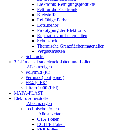
Elektronik-Reinigungsprodukte
Fett für die Elektronik
Klebstoffe
Leitfähige Farben
Lötzubehör
Prototyping der Elektronik
Reparatur von Leiterplatten
Schutzlack
Thermische Grenzflächenmaterialien
Vergussmassen
Schläuche
3D-Druck - Dauerdruckplatten und Folien
Alle anzeigen
Polyimid (PI)
Pertinax (Hartpapier)
FR4 (GFK)
Ultem 1000 (PEI)
MAPA-PLAST
Elektroisolierstoffe
Alle anzeigen
Technische Folien
Alle anzeigen
CTA-Folien
ECTFE-Folien
FEP-Folien