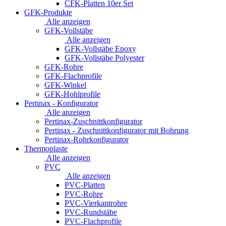
CFK-Platten 10er Set
GFK-Produkte
Alle anzeigen
GFK-Vollstäbe
Alle anzeigen
GFK-Vollstäbe Epoxy
GFK-Vollstäbe Polyester
GFK-Rohre
GFK-Flachprofile
GFK-Winkel
GFK-Hohlprofile
Pertinax - Konfigurator
Alle anzeigen
Pertinax-Zuschnittkonfigurator
Pertinax - Zuschnittkonfigurator mit Bohrung
Pertinax-Rohrkonfigurator
Thermoplaste
Alle anzeigen
PVC
Alle anzeigen
PVC-Platten
PVC-Rohre
PVC-Vierkantrohre
PVC-Rundstäbe
PVC-Flachprofile