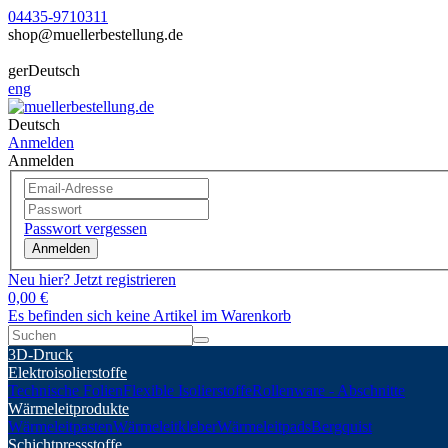
04435-9710311
shop@muellerbestellung.de
ger
Deutsch
eng
Deutsch
Anmelden
Anmelden
Passwort vergessen
Anmelden
Neu hier? Jetzt registrieren
0,00 €
Es befinden sich keine Artikel im Warenkorb
3D-Druck
Elektroisolierstoffe
Technische Folien
Flexible Isolierstoffe
Rollenware - Abschnitte
Wärmeleitprodukte
Wärmeleitpasten
Wärmeleitkleber
Wärmeleitpads
Bergquist
Schichtpressstoffe