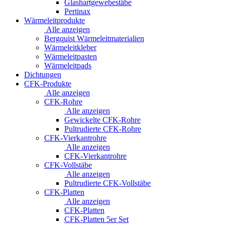
Glashartgewebestäbe
Pertinax
Wärmeleitprodukte
Alle anzeigen
Bergquist Wärmeleitmaterialien
Wärmeleitkleber
Wärmeleitpasten
Wärmeleitpads
Dichtungen
CFK-Produkte
Alle anzeigen
CFK-Rohre
Alle anzeigen
Gewickelte CFK-Rohre
Pultrudierte CFK-Rohre
CFK-Vierkantrohre
Alle anzeigen
CFK-Vierkantrohre
CFK-Vollstäbe
Alle anzeigen
Pultrudierte CFK-Vollstäbe
CFK-Platten
Alle anzeigen
CFK-Platten
CFK-Platten 5er Set