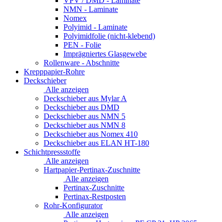
VPV / DMD - Laminate
NMN - Laminate
Nomex
Polyimid - Laminate
Polyimidfolie (nicht-klebend)
PEN - Folie
Imprägniertes Glasgewebe
Rollenware - Abschnitte
Krepppapier-Rohre
Deckschieber
Alle anzeigen
Deckschieber aus Mylar A
Deckschieber aus DMD
Deckschieber aus NMN 5
Deckschieber aus NMN 8
Deckschieber aus Nomex 410
Deckschieber aus ELAN HT-180
Schichtpressstoffe
Alle anzeigen
Hartpapier-Pertinax-Zuschnitte
Alle anzeigen
Pertinax-Zuschnitte
Pertinax-Restposten
Rohr-Konfigurator
Alle anzeigen