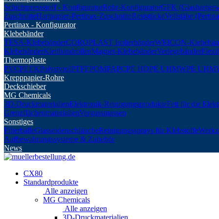
Schichtpressstoff - Konfigurator
Rohr-Konfigurator
GFK (Glashartgew
Zuschnitte
Hartpapier-Pertinax-Zuschnitte
Reststücke
Vollstäbe (Perti
Pertinax - Konfigurator
Klebebänder
TESA-Klebebänder
COROPLAST Isolierbänder
WEICON-Klebebän
Klebebänder
Klettbandrollen
Magnet-Klebebänder
Verlegebänder
Flexi
Thermoplaste
PVC
PEEK
Polystyrol
PTFE
POM
PA
PC
PE HD
PE UHMW
PE UHM
Krepppapier-Rohre
Deckschieber
MG Chemicals
3D-Druckmaterialien
Elektronik-Reinigungsprodukte
Fett für die Elek
Grenzflächenmaterialien
Vergussmassen
Sonstiges
Filterbälle
Glasseidenschläuche
Reinigungssprays für Klebstoffe
Werkz
Aufbewahrungssysteme & Zubehör
News
CX80
Standardprodukte
Alle anzeigen
MG Chemicals
Alle anzeigen
3D-Druckmaterialien