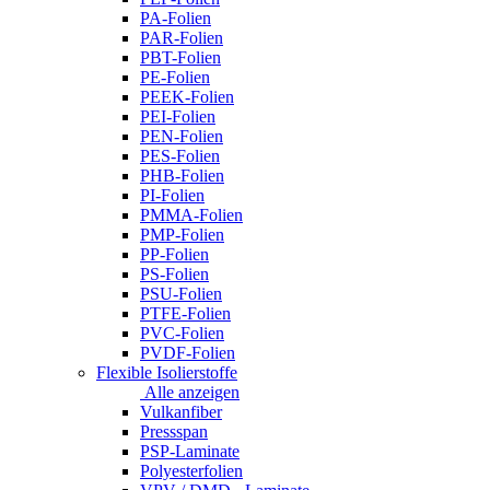
PA-Folien
PAR-Folien
PBT-Folien
PE-Folien
PEEK-Folien
PEI-Folien
PEN-Folien
PES-Folien
PHB-Folien
PI-Folien
PMMA-Folien
PMP-Folien
PP-Folien
PS-Folien
PSU-Folien
PTFE-Folien
PVC-Folien
PVDF-Folien
Flexible Isolierstoffe
Alle anzeigen
Vulkanfiber
Pressspan
PSP-Laminate
Polyesterfolien