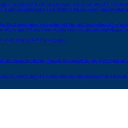
ebe) Zuschnitte
GFK (Polyesterharzgewebe) Zuschnitte
GFK (Vollstäbe
nax, Baumwollhartgewebe, GFK)
Rohre (Pertinax, GFK, Baumwollhart
der
3M-Klebebänder
Gewebebänder
Highlight-Gewebebänder
Glasfase
ble-Klebebänder
Tunnelbänder
Kupferbänder
Aluminiumbänder
Reparatu
W AS
PET
PMMA
PP
PVDF
Acrylglas
tronik
Klebstoffe
Leitfähige Farben
Lötzubehör
Prototyping der Elektroni
euge & Vorrichtungen
Palettenrahmen
Spulenkörper
Klebstoffe
Hilfsartik