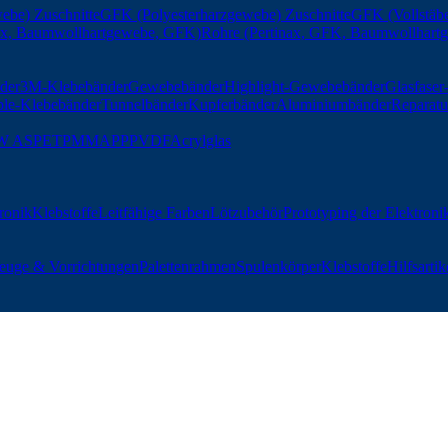
ebe) Zuschnitte
GFK (Polyesterharzgewebe) Zuschnitte
GFK (Vollstäbe
nax, Baumwollhartgewebe, GFK)
Rohre (Pertinax, GFK, Baumwollhart
der
3M-Klebebänder
Gewebebänder
Highlight-Gewebebänder
Glasfase
ble-Klebebänder
Tunnelbänder
Kupferbänder
Aluminiumbänder
Reparatu
W AS
PET
PMMA
PP
PVDF
Acrylglas
tronik
Klebstoffe
Leitfähige Farben
Lötzubehör
Prototyping der Elektroni
euge & Vorrichtungen
Palettenrahmen
Spulenkörper
Klebstoffe
Hilfsartik