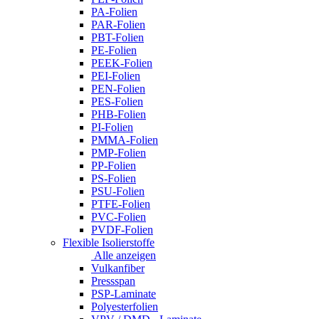
PA-Folien
PAR-Folien
PBT-Folien
PE-Folien
PEEK-Folien
PEI-Folien
PEN-Folien
PES-Folien
PHB-Folien
PI-Folien
PMMA-Folien
PMP-Folien
PP-Folien
PS-Folien
PSU-Folien
PTFE-Folien
PVC-Folien
PVDF-Folien
Flexible Isolierstoffe
Alle anzeigen
Vulkanfiber
Pressspan
PSP-Laminate
Polyesterfolien