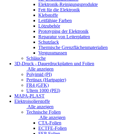
Elektronik-Reinigungsprodukte
Fett für die Elektronik
Klebstoffe
Leitfähige Farben
Lötzubehör
Prototyping der Elektronik
Reparatur von Leiterplatten
Schutzlack
Thermische Grenzflächenmaterialien
Vergussmassen
Schläuche
3D-Druck - Dauerdruckplatten und Folien
Alle anzeigen
Polyimid (PI)
Pertinax (Hartpapier)
FR4 (GFK)
Ultem 1000 (PEI)
MAPA-PLAST
Elektroisolierstoffe
Alle anzeigen
Technische Folien
Alle anzeigen
CTA-Folien
ECTFE-Folien
FEP-Folien