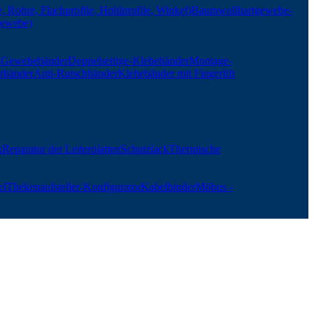
, Rohre, Flachprofile, Hohlprofile, Winkel)
Baumwollhartgewebe-
gewebe)
r-Gewebebänder
Doppelseitige-Klebebänder
Montage-
rbänder
Anti-Rutschbänder
Klebebänder mit Fingerlift
k
Reparatur der Leiterplatten
Schutzlack
Thermische
el
Thekenaufsteller-Konfigurator
Kabelbinder
Möbus -