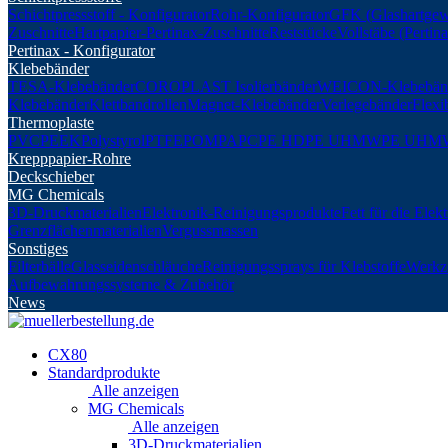
Schichtpressstoff - Konfigurator
Rohr-Konfigurator
GFK (Glashartgew
Zuschnitte
Hartpapier-Pertinax-Zuschnitte
Reststücke
Vollstäbe (Perti
Pertinax - Konfigurator
Klebebänder
TESA-Klebebänder
COROPLAST Isolierbänder
WEICON-Klebebän
Klebebänder
Klettbandrollen
Magnet-Klebebänder
Verlegebänder
Flexi
Thermoplaste
PVC
PEEK
Polystyrol
PTFE
POM
PA
PC
PE HD
PE UHMW
PE UHM
Krepppapier-Rohre
Deckschieber
MG Chemicals
3D-Druckmaterialien
Elektronik-Reinigungsprodukte
Fett für die Elek
Grenzflächenmaterialien
Vergussmassen
Sonstiges
Filterbälle
Glasseidenschläuche
Reinigungssprays für Klebstoffe
Werkz
Aufbewahrungssysteme & Zubehör
News
CX80
Standardprodukte
Alle anzeigen
MG Chemicals
Alle anzeigen
3D-Druckmaterialien