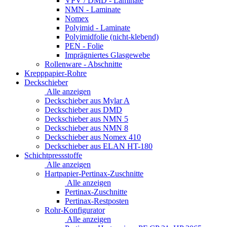
VPV / DMD - Laminate
NMN - Laminate
Nomex
Polyimid - Laminate
Polyimidfolie (nicht-klebend)
PEN - Folie
Imprägniertes Glasgewebe
Rollenware - Abschnitte
Krepppapier-Rohre
Deckschieber
Alle anzeigen
Deckschieber aus Mylar A
Deckschieber aus DMD
Deckschieber aus NMN 5
Deckschieber aus NMN 8
Deckschieber aus Nomex 410
Deckschieber aus ELAN HT-180
Schichtpressstoffe
Alle anzeigen
Hartpapier-Pertinax-Zuschnitte
Alle anzeigen
Pertinax-Zuschnitte
Pertinax-Restposten
Rohr-Konfigurator
Alle anzeigen