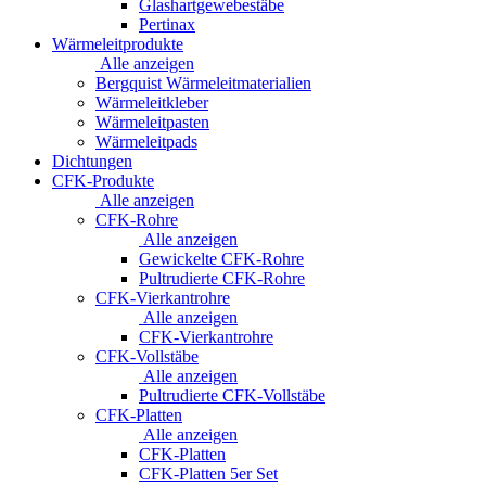
Glashartgewebestäbe
Pertinax
Wärmeleitprodukte
Alle anzeigen
Bergquist Wärmeleitmaterialien
Wärmeleitkleber
Wärmeleitpasten
Wärmeleitpads
Dichtungen
CFK-Produkte
Alle anzeigen
CFK-Rohre
Alle anzeigen
Gewickelte CFK-Rohre
Pultrudierte CFK-Rohre
CFK-Vierkantrohre
Alle anzeigen
CFK-Vierkantrohre
CFK-Vollstäbe
Alle anzeigen
Pultrudierte CFK-Vollstäbe
CFK-Platten
Alle anzeigen
CFK-Platten
CFK-Platten 5er Set