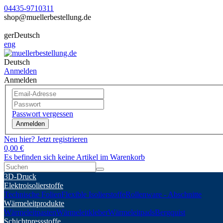
04435-9710311
shop@muellerbestellung.de
ger
Deutsch
eng
Deutsch
Anmelden
Anmelden
Passwort vergessen
Anmelden
Neu hier? Jetzt registrieren
0,00 €
Es befinden sich keine Artikel im Warenkorb
3D-Druck
Elektroisolierstoffe
Technische Folien
Flexible Isolierstoffe
Rollenware - Abschnitte
Wärmeleitprodukte
Wärmeleitpasten
Wärmeleitkleber
Wärmeleitpads
Bergquist
Schichtpressstoffe