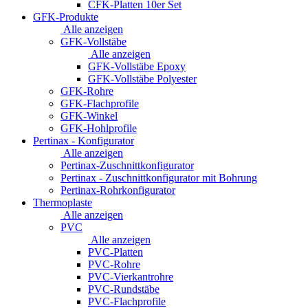
CFK-Platten 10er Set
GFK-Produkte
Alle anzeigen
GFK-Vollstäbe
Alle anzeigen
GFK-Vollstäbe Epoxy
GFK-Vollstäbe Polyester
GFK-Rohre
GFK-Flachprofile
GFK-Winkel
GFK-Hohlprofile
Pertinax - Konfigurator
Alle anzeigen
Pertinax-Zuschnittkonfigurator
Pertinax - Zuschnittkonfigurator mit Bohrung
Pertinax-Rohrkonfigurator
Thermoplaste
Alle anzeigen
PVC
Alle anzeigen
PVC-Platten
PVC-Rohre
PVC-Vierkantrohre
PVC-Rundstäbe
PVC-Flachprofile