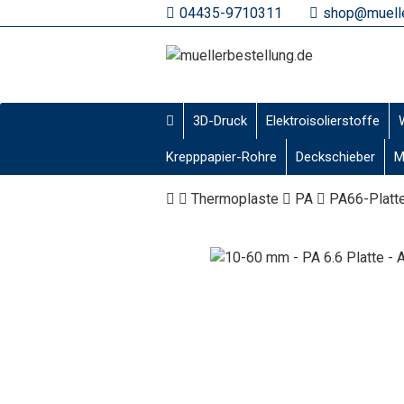
04435-9710311
shop@muelle
3D-Druck
Elektroisolierstoffe
Krepppapier-Rohre
Deckschieber
M
Thermoplaste
PA
PA66-Platt