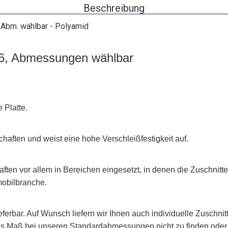
Beschreibung
 Abm. wählbar - Polyamid
.6, Abmessungen wählbar
 Platte.
aften und weist eine hohe Verschleißfestigkeit auf.
aften vor allem in Bereichen eingesetzt, in denen die Zuschnit
mobilbranche.
ieferbar. Auf Wunsch liefern wir Ihnen auch individuelle Zuschn
htes Maß bei unseren Standardabmessungen nicht zu finden oder