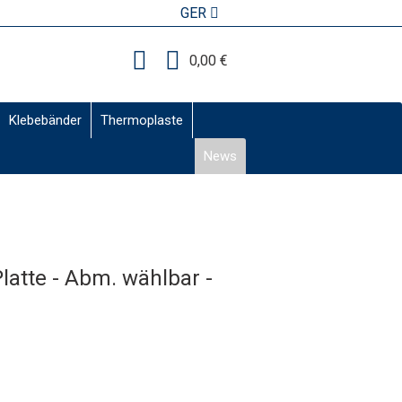
GER
0,00 €
Klebebänder
Thermoplaste
News
latte - Abm. wählbar -