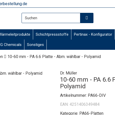
rbestellung.de
Wärmeleitprodukte
Schichtpressstoffe
Pertinax - Konfigurator
G Chemicals
Sonstiges
en
10-60 mm - PA 6.6 Platte - Abm. wählbar - Polyamid
Dr. Müller
10-60 mm - PA 6.6 P
Polyamid
Artikelnummer:
PA66-DIV
EAN:
4251406349484
Kategorie:
PA66-Platten