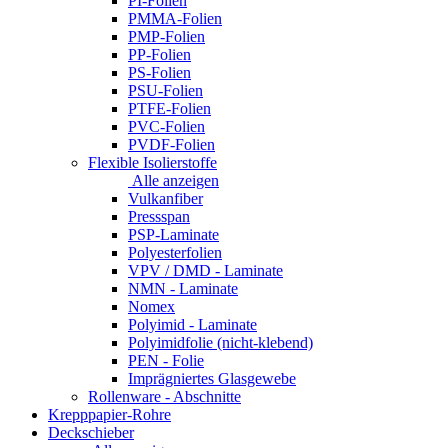
PI-Folien
PMMA-Folien
PMP-Folien
PP-Folien
PS-Folien
PSU-Folien
PTFE-Folien
PVC-Folien
PVDF-Folien
Flexible Isolierstoffe
Alle anzeigen
Vulkanfiber
Pressspan
PSP-Laminate
Polyesterfolien
VPV / DMD - Laminate
NMN - Laminate
Nomex
Polyimid - Laminate
Polyimidfolie (nicht-klebend)
PEN - Folie
Imprägniertes Glasgewebe
Rollenware - Abschnitte
Krepppapier-Rohre
Deckschieber