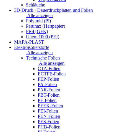
Schläuche
3D-Druck - Dauerdruckplatten und Folien
Alle anzeigen
Polyimid (PI)
Pertinax (Hartpapier)
FR4 (GFK)
Ultem 1000 (PEI)
MAPA-PLAST
Elektroisolierstoffe
Alle anzeigen
Technische Folien
Alle anzeigen
CTA-Folien
ECTFE-Folien
FEP-Folien
PA-Folien
PAR-Folien
PBT-Folien
PE-Folien
PEEK-Folien
PEI-Folien
PEN-Folien
PES-Folien
PHB-Folien