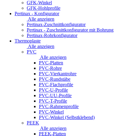
GFK-Winkel
GFK-Hohlprofile
Pertinax - Konfigurator
Alle anzeigen
Pertinax-Zuschnittkonfigurator
Pertinax - Zuschnittkonfigurator mit Bohrung
Pertinax-Rohrkonfigurator
Thermoplaste
Alle anzeigen
PVC
Alle anzeigen
PVC-Platten
PVC-Rohre
PVC-Vierkantrohre
PVC-Rundstäbe
PVC-Flachprofile
PVC-U-Profile
PVC-UU-Profile
PVC-T-Profile
PVC-Rahmenprofile
PVC-Winkel
PVC-Winkel (Selbstklebend)
PEEK
Alle anzeigen
PEEK-Platten