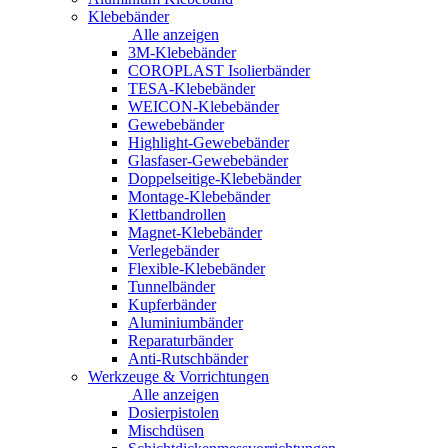
Klebebänder
Alle anzeigen
3M-Klebebänder
COROPLAST Isolierbänder
TESA-Klebebänder
WEICON-Klebebänder
Gewebebänder
Highlight-Gewebebänder
Glasfaser-Gewebebänder
Doppelseitige-Klebebänder
Montage-Klebebänder
Klettbandrollen
Magnet-Klebebänder
Verlegebänder
Flexible-Klebebänder
Tunnelbänder
Kupferbänder
Aluminiumbänder
Reparaturbänder
Anti-Rutschbänder
Werkzeuge & Vorrichtungen
Alle anzeigen
Dosierpistolen
Mischdüsen