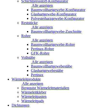
Schichtpressstoff-Konfigurator
Alle anzeigen
Baumwollhartgewebe-Konfigurator
Glashartgewebe-Konfigurator
Polyesterharzgewebe-Konfigurator
Reststücke
Alle anzeigen
Baumwollhartgewebe-Zuschnitte
Rohre
Alle anzeigen
Baumwollhartgewebe-Rohre
Pertinax-Rohre
GFK-Rohre
Vollstäbe
Alle anzeigen
Baumwollhartgewebestäbe
Glashartgewebestäbe
Pertinax
Wärmeleitprodukte
Alle anzeigen
Bergquist Wärmeleitmaterialien
Wärmeleitkleber
Wärmeleitpasten
Wärmeleitpads
Dichtungen