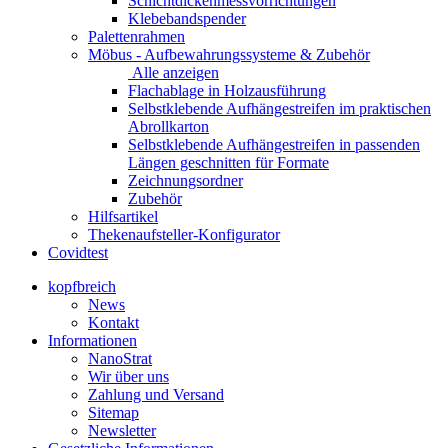
Schichtdickenmessvorrichtungen
Klebebandspender
Palettenrahmen
Möbus - Aufbewahrungssysteme & Zubehör
Alle anzeigen
Flachablage in Holzausführung
Selbstklebende Aufhängestreifen im praktischen
Abrollkarton
Selbstklebende Aufhängestreifen in passenden
Längen geschnitten für Formate
Zeichnungsordner
Zubehör
Hilfsartikel
Thekenaufsteller-Konfigurator
Covidtest
kopfbreich
News
Kontakt
Informationen
NanoStrat
Wir über uns
Zahlung und Versand
Sitemap
Newsletter