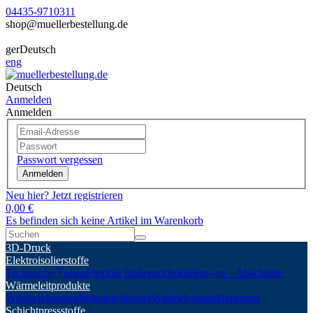
04435-9710311
shop@muellerbestellung.de
ger
Deutsch
eng
Deutsch
Anmelden
Anmelden
Passwort vergessen
Anmelden
Neu hier? Jetzt registrieren
0,00 €
Es befinden sich keine Artikel im Warenkorb
3D-Druck
Elektroisolierstoffe
Technische Folien
Flexible Isolierstoffe
Rollenware - Abschnitte
Wärmeleitprodukte
Wärmeleitpasten
Wärmeleitkleber
Wärmeleitpads
Bergquist
Schichtpressstoffe