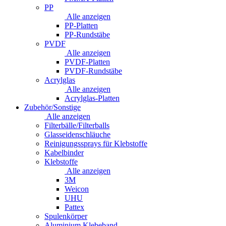
PP
Alle anzeigen
PP-Platten
PP-Rundstäbe
PVDF
Alle anzeigen
PVDF-Platten
PVDF-Rundstäbe
Acrylglas
Alle anzeigen
Acrylglas-Platten
Zubehör/Sonstige
Alle anzeigen
Filterbälle/Filterballs
Glasseidenschläuche
Reinigungssprays für Klebstoffe
Kabelbinder
Klebstoffe
Alle anzeigen
3M
Weicon
UHU
Pattex
Spulenkörper
Aluminium Klebeband